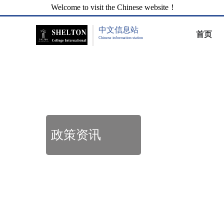
Welcome to visit the Chinese website！
中文信息站
首页
Chinese information station
政策资讯