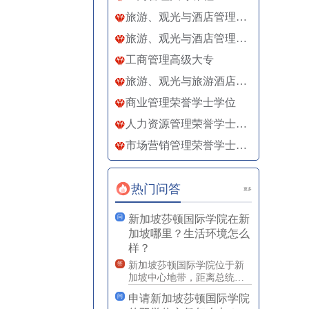
旅游、观光与酒店管理大专
旅游、观光与酒店管理高级大专
工商管理高级大专
旅游、观光与旅游酒店管理荣誉学士学位
商业管理荣誉学士学位
人力资源管理荣誉学士学位
市场营销管理荣誉学士学位
热门问答
更多
新加坡莎顿国际学院在新
问
加坡哪里？生活环境怎么
样？
新加坡莎顿国际学院位于新
答
加坡中心地带，距离总统府
仅10分钟车程，坐落于风景
申请新加坡莎顿国际学院
问
静雅、玉树葱葱的花柏山脚