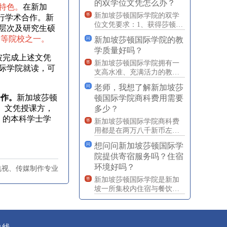
的双学位文凭怎么办？
下
特色。
在新加
新加坡莎顿国际学院的双学
答
进行学术合作。新
位文凭要求：1、获得莎顿国
层次及研究生硕
际学院双证书或2、最少12年
高等院校之一。
新加坡莎顿国际学院的教
问
的正规教育（高二以上）
学质量好吗？
坡完成上述文凭
新加坡莎顿国际学院拥有一
答
际学院就读，可
支高水准、充满活力的教职
工队伍，同时，本校的课程
老师，我想了解新加坡莎
问
质量由英国斯坦福德郡立大
合作。
新加坡莎顿
顿国际学院商科费用需要
学把
士学位）文凭授课方，
多少？
）的本科学士学
新加坡莎顿国际学院商科费
答
用都是在两万八千新币左
右。
想问问新加坡莎顿国际学
问
院提供寄宿服务吗？住宿
环境好吗？
电视、传媒制作专业
新加坡莎顿国际学院是新加
答
坡一所集校内住宿与餐饮为
一体的寄宿制中学。莎顿宿
舍实行24小时学生管理和服
务