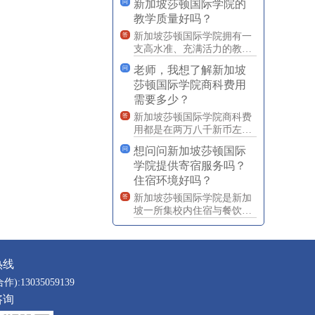
新加坡莎顿国际学院的
问
的正规教育（高二以上）
教学质量好吗？
新加坡莎顿国际学院拥有一
答
支高水准、充满活力的教职
工队伍，同时，本校的课程
老师，我想了解新加坡
问
质量由英国斯坦福德郡立大
莎顿国际学院商科费用
学把
需要多少？
新加坡莎顿国际学院商科费
答
用都是在两万八千新币左
右。
想问问新加坡莎顿国际
问
学院提供寄宿服务吗？
住宿环境好吗？
新加坡莎顿国际学院是新加
答
坡一所集校内住宿与餐饮为
一体的寄宿制中学。莎顿宿
舍实行24小时学生管理和服
务
热线
合作):13035059139
咨询