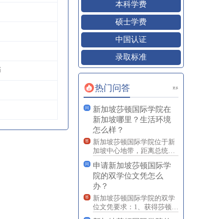
本科学费
硕士学费
中国认证
录取标准
币
热门问答
更多
新加坡莎顿国际学院在
问
新加坡哪里？生活环境
怎么样？
新加坡莎顿国际学院位于新
答
加坡中心地带，距离总统府
仅10分钟车程，坐落于风景
申请新加坡莎顿国际学
问
静雅、玉树葱葱的花柏山脚
院的双学位文凭怎么
下
办？
新加坡莎顿国际学院的双学
答
位文凭要求：1、获得莎顿国
际学院双证书或2、最少12年